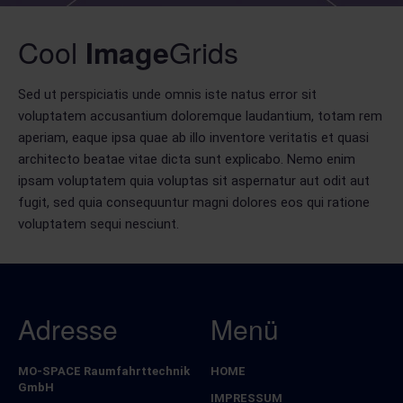
Cool
Grids
Image
Sed ut perspiciatis unde omnis iste natus error sit
voluptatem accusantium doloremque laudantium, totam rem
aperiam, eaque ipsa quae ab illo inventore veritatis et quasi
architecto beatae vitae dicta sunt explicabo. Nemo enim
ipsam voluptatem quia voluptas sit aspernatur aut odit aut
fugit, sed quia consequuntur magni dolores eos qui ratione
voluptatem sequi nesciunt.
Adresse
Menü
MO-SPACE Raumfahrttechnik
HOME
Navigation
GmbH
überspringen
IMPRESSUM