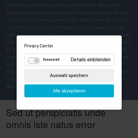
architecto beatae vitae dicta sunt explicabo. Nemo enim
ipsam voluptatem quia voluptas sit aspernatur aut odit aut
fugit, sed quia consequuntur magni dolores eos qui ratione
voluptatem sequi nesciunt. Neque porro quisquam est, qui
dolorem ipsum quia dolor sit amet, consectetur, adipisci velit,
sed quia non numquam eius modi tempora incidunt ut labore
Privacy Center
et dolore magnam aliquam quaerat voluptatem. Ut enim ad
minima veniam, quis nostrum exercitationem ullam corporis
Details einblenden
Essenziell
suscipit laboriosam, nisi ut aliquid ex ea commodi
consequatur? Quis autem vel eum iure reprehenderit qui in ea
Auswahl speichern
voluptate velit esse quam nihil molestiae consequatur, vel
illum qui dolorem eum fugiat quo voluptas nulla pariatur?"
Alle akzeptieren
Sed ut perspiciatis unde
omnis iste natus error