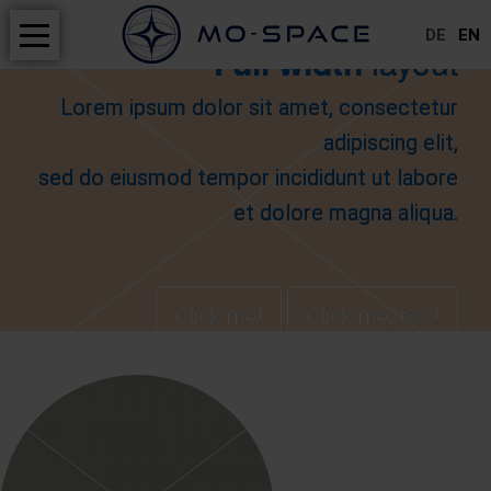
DE
EN
Navigation
Full width
layout
HOME
überspringen
Lorem ipsum dolor sit amet, consectetur
PRODUKTE
adipiscing elit,
sed do eiusmod tempor incididunt ut labore
PROJEKTE
et dolore magna aliqua.
SERVICE
ABOUT
Click me!
Click me, too!
NEWS
CAREERS
KONTAKT