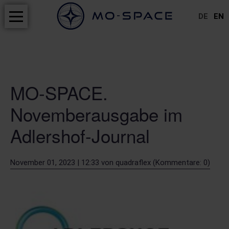
DE
EN
Navigation
HOME
überspringen
PRODUKTE
PROJEKTE
MO-SPACE.
Novemberausgabe im
SERVICE
Adlershof-Journal
ABOUT
November 01, 2023 | 12:33
von
quadraflex
(Kommentare: 0)
NEWS
CAREERS
KONTAKT